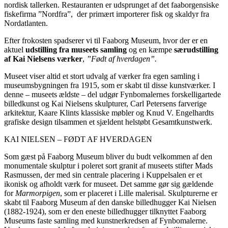
nordisk tallerken. Restauranten er udsprunget af det faaborgensiske
fiskefirma ”Nordfra”, der primært importerer fisk og skaldyr fra
Nordatlanten.
Efter frokosten spadserer vi til Faaborg Museum, hvor der er en
aktuel
udstilling fra museets samling
og en kæmpe
særudstilling
af Kai Nielsens værker
,
”Født af hverdagen”.
Museet viser altid et stort udvalg af værker fra egen samling i
museumsbygningen fra 1915, som er skabt til disse kunstværker. I
denne – museets ældste – del udgør Fynbomalernes forskelligartede
billed­kunst og Kai Nielsens skulpturer, Carl Petersens farverige
arkitektur, Kaare Klints klassiske møbler og Knud V. Engelhardts
grafiske design tilsammen et sjældent helstøbt Gesamtkunstwerk.
KAI NIELSEN – FØDT AF HVERDAGEN
Som gæst på Faaborg Museum bliver du budt velkommen af den
monumentale skulptur i poleret sort granit af museets stifter Mads
Rasmussen, der med sin centrale placering i Kuppelsalen er et
ikonisk og afholdt værk for museet. Det samme gør sig gældende
for
Marmorpigen
, som er place­ret i Lille malerisal. Skulpturerne er
skabt til Faaborg Museum af den danske billedhugger Kai Nielsen
(1882-1924), som er den eneste billedhugger tilknyttet Faaborg
Museums faste samling med kunstnerkredsen af Fynbomalerne.