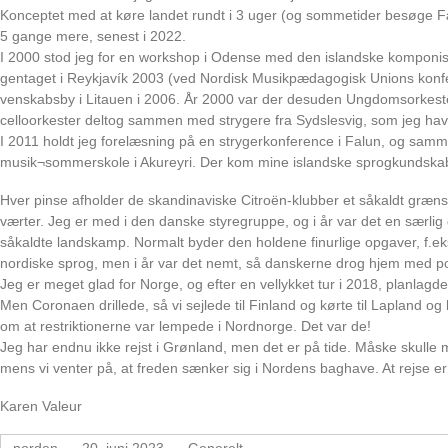
Konceptet med at køre landet rundt i 3 uger (og sommetider besøge F
5 gange mere, senest i 2022.
I 2000 stod jeg for en workshop i Odense med den islandske komponist
gentaget i Reykjavík 2003 (ved Nordisk Musikpædagogisk Unions konfe
venskabsby i Litauen i 2006. År 2000 var der desuden Ungdomsorkester
celloorkester deltog sammen med strygere fra Sydslesvig, som jeg havd
I 2011 holdt jeg forelæsning på en strygerkonference i Falun, og samm
musik¬sommerskole i Akureyri. Der kom mine islandske sprogkundskaber
Hver pinse afholder de skandinaviske Citroën-klubber et såkaldt grænset
værter. Jeg er med i den danske styregruppe, og i år var det en særlig
såkaldte landskamp. Normalt byder den holdene finurlige opgaver, f.ek
nordiske sprog, men i år var det nemt, så danskerne drog hjem med p
Jeg er meget glad for Norge, og efter en vellykket tur i 2018, planlagde
Men Coronaen drillede, så vi sejlede til Finland og kørte til Lapland og 
om at restriktionerne var lempede i Nordnorge. Det var de!
Jeg har endnu ikke rejst i Grønland, men det er på tide. Måske skull
mens vi venter på, at freden sænker sig i Nordens baghave. At rejse er 
Karen Valeur