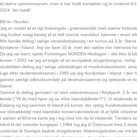
et større sammensurium, men vi har holdt kontakten og er inviteret til Ha
2024. Vel mødt!
Mit liv i Norden.
Jeg er rundet af et rigt foreningsliv i grænselandet med stærke forbinde
Jeg husker svagt besøg af et helt svensk mandskor hjemme i stuen elle
Min familie deltog i talrige venskabsbybesøg i en turnus på 3 år. Størst
bystævne i Ìsland. Jeg var bare 10 år, men der vaktes min interesse for 
Da jeg var barn, ejede Foreningen NORDEN Hindsgavl – det blev til bå
kurser. I 2002 var jeg arrangør af en europæisk strygerkongres, netop 
studietiden deltog jeg i talrige udvekslinger af musikskoleorkestre, am
Lige efter studentereksamen i 1980 var jeg Nordjobber i Island. I den f
ganske særligt udbrudsområde på Vestmannaøerne og oplevede et stor
Ísland.
Samme år deltog gemalen i et stort orkesterkursus i Reykjavík. 2 år se
kende (”Vil du med hjem og se mine Islandsbilleder?!”). Vi studerede b
Esbjerg og tog sammen til Ísland på kurset, der optog musikstuderende
var tilstrækkeligt med islandske konservatorieelever til at fylde orkestre
I starten af 80’erne kørte jeg i tog med min far til Västervik, Tønders v
hånd til det svenske kongepar. I 1984 tog jeg til Östersund med 3 stud
undervist af Sveriges bedste strygekvartet. Afslutningsfesten var mit