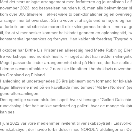
Med det stort anlagte arrangement med forfatteren og journalisten Leif
november 2023, tog bestyrelsen munden fuld, men alle bekymringer blev
kom over 300 tilhørere! Takket være to bankdonationer og en overvæg
arrange- mentet overskud. Så nu vover vi at sigte endnu højere og har h
at fortælle om sit sibiriske mareridt eller vikingernes færden – men at 
til, for at vi mennesker kommer helskindet gennem en opløsningstid, 
konstant skal gentænkes og fornyes. Han kalder sit foredrag ”Rygrad
I oktober har Birthe Lis Kristensen allieret sig med Mette Rubin og El
tre workshops med nordisk husflid – noget af det har rødder i vikinge
Meget passende finder arrangementet sted på Helnæs, der har stolte ane
I denne sæson afholder vi 2 nordiske filmaftner i henholdsvis novemb
fra Grønland og Finland.
I anledning af undertegnedes 25 års jubilæum som formand for lokalafde
tager tilhørerne med på en kavalkade med temaet ”Mit liv i Norden” (s
generalforsamlingen.
Den egentlige sæson afsluttes i april, hvor vi besøger ”Galleri Galschiøt
rundvisning i det helt unikke værksted og galleri, hvor de mange skulpt
kan ses.
I juni 2022 var vore medlemmer inviteret til venskabsbytræf i Eidsvoll-
venskabsbyer, der havde forbindelser med NORDEN-afdelingerne i Øvr