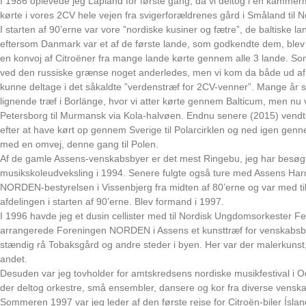
I 1986 oplevede jeg Lapland for første gang, da vi deltog i en kammermu
kørte i vores 2CV hele vejen fra svigerforældrenes gård i Småland til N
I starten af 90’erne var vore ”nordiske kusiner og fætre”, de baltiske l
eftersom Danmark var et af de første lande, som godkendte dem, blev
en konvoj af Citroëner fra mange lande kørte gennem alle 3 lande. So
ved den russiske grænse noget anderledes, men vi kom da både ud af R
kunne deltage i det såkaldte ”verdenstræf for 2CV-venner”. Mange år s
lignende træf i Borlänge, hvor vi atter kørte gennem Balticum, men nu 
Petersborg til Murmansk via Kola-halvøen. Endnu senere (2015) vendt
efter at have kørt op gennem Sverige til Polarcirklen og ned igen gen
med en omvej, denne gang til Polen.
Af de gamle Assens-venskabsbyer er det mest Ringebu, jeg har besøgt,
musikskoleudveksling i 1994. Senere fulgte også ture med Assens Har
NORDEN-bestyrelsen i Vissenbjerg fra midten af 80’erne og var med til
afdelingen i starten af 90’erne. Blev formand i 1997.
I 1996 havde jeg et dusin cellister med til Nordisk Ungdomsorkester 
arrangerede Foreningen NORDEN i Assens et kunsttræf for venskabsbye
stændig rå Tobaksgård og andre steder i byen. Her var der malerkunst,
andet.
Desuden var jeg tovholder for amtskredsens nordiske musikfestival i
der deltog orkestre, små ensembler, dansere og kor fra diverse vens
Sommeren 1997 var jeg leder af den første rejse for Citroën-biler Ísland