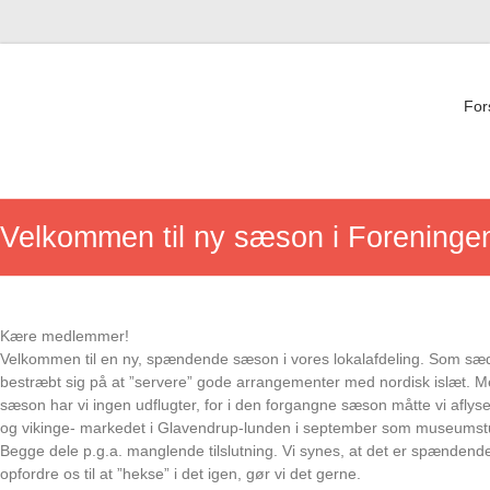
Skip
to
content
For
Velkommen til ny sæson i Foreninge
Kære medlemmer!
Velkommen til en ny, spændende sæson i vores lokalafdeling. Som sæd
bestræbt sig på at ”servere” gode arrangementer med nordisk islæt.
sæson har vi ingen udflugter, for i den forgangne sæson måtte vi aflyse 
og vikinge- markedet i Glavendrup-lunden i september som museumsture
Begge dele p.g.a. manglende tilslutning. Vi synes, at det er spændend
opfordre os til at ”hekse” i det igen, gør vi det gerne.