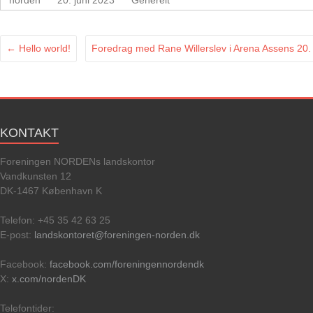
norden
20. juni 2023
Generelt
←
Hello world!
Foredrag med Rane Willerslev i Arena Assens 20. 
KONTAKT
Foreningen NORDENs landskontor
Vandkunsten 12
DK-1467 København K
Telefon: +45 35 42 63 25
E-post:
landskontoret@foreningen-norden.dk
Facebook:
facebook.com/foreningennordendk
X:
x.com/nordenDK
Telefontider: